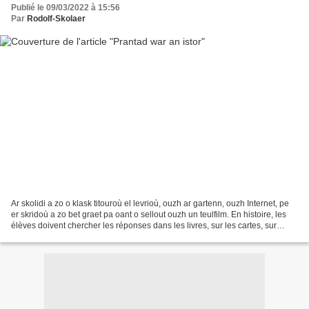
Publié le 09/03/2022 à 15:56
Par
Rodolf-Skolaer
Ar skolidi a zo o klask titouroù el levrioù, ouzh ar gartenn, ouzh Internet, pe
er skridoù a zo bet graet pa oant o sellout ouzh un teulfilm. En histoire, les
élèves doivent chercher les réponses dans les livres, sur les cartes, sur
Internet, ou encore...