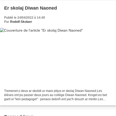
Er skolaj Diwan Naoned
Publié le 24/04/2022 à 14:40
Par
Rodolf-Skolaer
Tremenet o deus ar skolidi ur mare plijus er skolaj Diwan Naoned.Les
élèves ont pu passer deux jours au collège Diwan Naoned. Kroget eo bet
gant ul "lein pedagogel" : penaos debriñ ent yac'h diouzh ar mintin.Les
élèves ont pu commencer avec un "déjeuner...