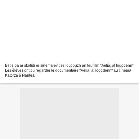
Bet e oa ar skolidi er sinema evit sellout ouzh an teulfilm "Aelia, al logodenn"
Les élèves ont pu regarder le documentaire "Aelia, al logodenn" au cinéma
Katorza à Nantes.