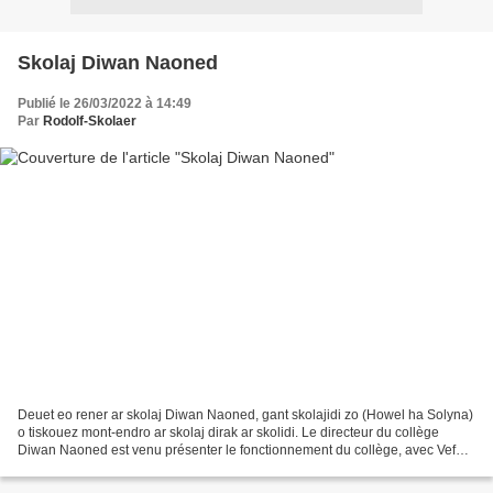
Skolaj Diwan Naoned
Publié le 26/03/2022 à 14:49
Par
Rodolf-Skolaer
Deuet eo rener ar skolaj Diwan Naoned, gant skolajidi zo (Howel ha Solyna)
o tiskouez mont-endro ar skolaj dirak ar skolidi. Le directeur du collège
Diwan Naoned est venu présenter le fonctionnement du collège, avec Vefa
et des collégiens, anciens élèves...