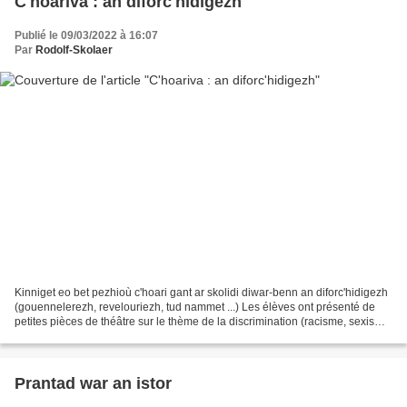
C'hoariva : an diforc'hidigezh
Publié le 09/03/2022 à 16:07
Par
Rodolf-Skolaer
Kinniget eo bet pezhioù c'hoari gant ar skolidi diwar-benn an diforc'hidigezh
(gouennelerezh, revelouriezh, tud nammet ...) Les élèves ont présenté de
petites pièces de théâtre sur le thème de la discrimination (racisme, sexisme,
personnes handicapées...
Prantad war an istor