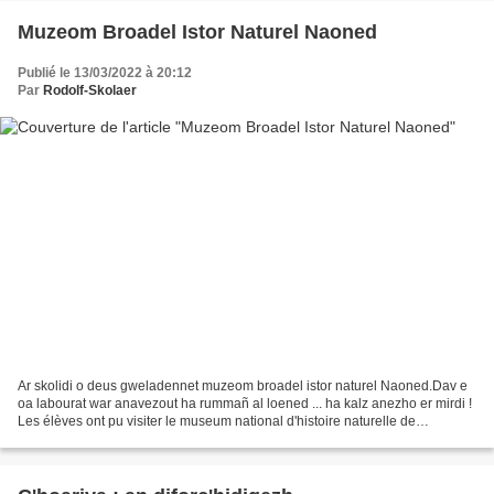
Muzeom Broadel Istor Naturel Naoned
Publié le 13/03/2022 à 20:12
Par
Rodolf-Skolaer
Ar skolidi o deus gweladennet muzeom broadel istor naturel Naoned.Dav e
oa labourat war anavezout ha rummañ al loened ... ha kalz anezho er mirdi !
Les élèves ont pu visiter le museum national d'histoire naturelle de
Nantes.Ils ont travaillé sur la reconnaisance...