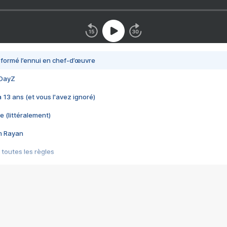
nsformé l’ennui en chef-d’œuvre
 DayZ
 a 13 ans (et vous l'avez ignoré)
e (littéralement)
im Rayan
 toutes les règles
s les jeux vidéo
us choquant de Rockstar ? - Le scandale BULLY
e plus moche de Steam
du RÊVE tourne au CAUCHEMAR