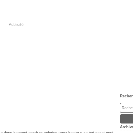
Publicité
Recher
Archiv
o deus kemeret perzh er redadeg treuz-kontre a zo bet aozet gant