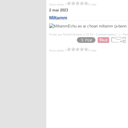
Vous aimez ?
0 vote
2 mai 2023
Miltamm
Echu eo ar c'hoari miltamm (a-benn a
Posté par Rodolf-Skolaer à 20:37 -
Commentaires [
…
]
- Per
Vous aimez ?
0 vote