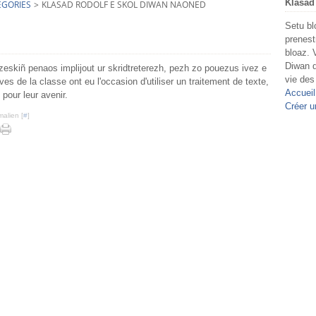
Klasad
EGORIES
>
KLASAD RODOLF E SKOL DIWAN NAONED
Setu bl
prenest
bloaz. 
Diwan d
 zeskiñ penaos implijout ur skridtreterezh, pezh zo pouezus ivez e
vie des
ves de la classe ont eu l'occasion d'utiliser un traitement de texte,
Accueil
pour leur avenir.
Créer u
malien [
#
]