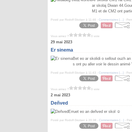
ar skolaj Diwan 44.Gou
M1 et de CM2 ont partic
Posté par Rodolf-Skolaer à 11:46 -
Commentaires [
…
]
- Per
Vous aimez ?
0 vote
29 mai 2023
Er sinema
Bet eo ar skolidi o sellout ouzh a
s ont pu aller voir le dessin anim
Posté par Rodolf-Skolaer à 11:43 -
Commentaires [
…
]
- Per
Vous aimez ?
0 vote
2 mai 2023
Deñved
Erruet eo an deñved er skol ☺️
Posté par Rodolf-Skolaer à 20:38 -
Commentaires [
…
]
- Per