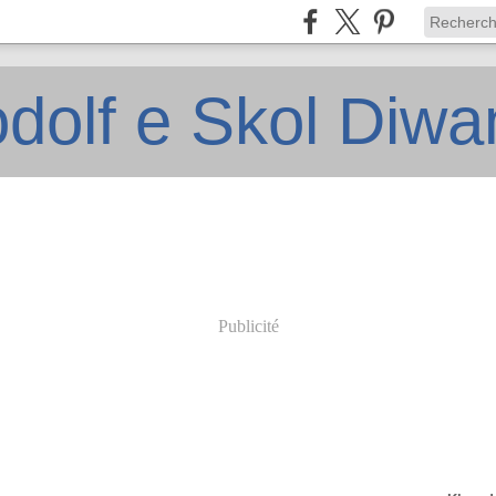
dolf e Skol Diw
Publicité