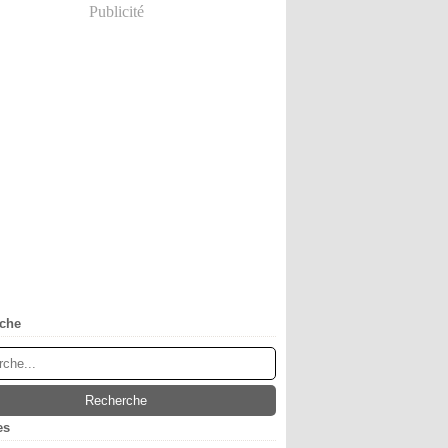
Publicité
che
es