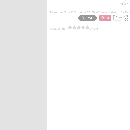
s les
Posté par Rodolf-Skolaer à 20:28 -
Commentaires [
…
]
- Per
Vous aimez ?
0 vote