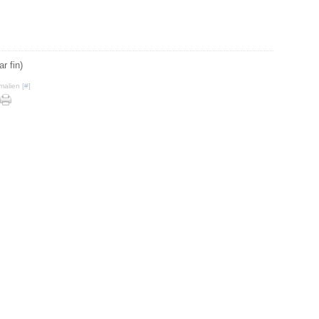
r fin)
malien [
#
]