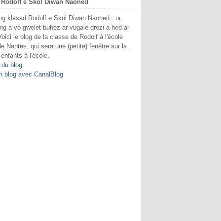
 Rodolf e Skol Diwan Naoned
og klasad Rodolf e Skol Diwan Naoned : ur
rig a vo gwelet buhez ar vugale drezi a-hed ar
Voici le blog de la classe de Rodolf à l'école
e Nantes, qui sera une (petite) fenêtre sur la
 enfants à l'école.
 du blog
n blog avec CanalBlog