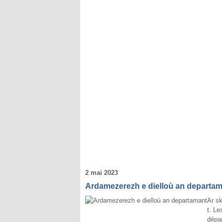
2 mai 2023
Ardamezerezh e dielloù an departa
Ar sk
t. Le
dépar