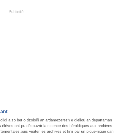
Publicité
mant
olidi a zo bet o tizoloiñ an ardamezerezh e dielloù an departaman
s élèves ont pu découvrir la science des héraldiques aux archives
tementales,puis visiter les archives et finir par un pique-nique dan