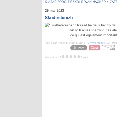
KLASAD RODOLF E SKOL DIWAN NAONED
>
CAT
29 mai 2023
Skridtreterezh
Ar c'hlasad he deus bet tro da
vit oc'h amzer da zont. Les élè
ce qui est également important 
Posté par Rodolf-Skolaer à 11:48 -
Commentaires [
…
]
- Per
Vous aimez ?
0 vote