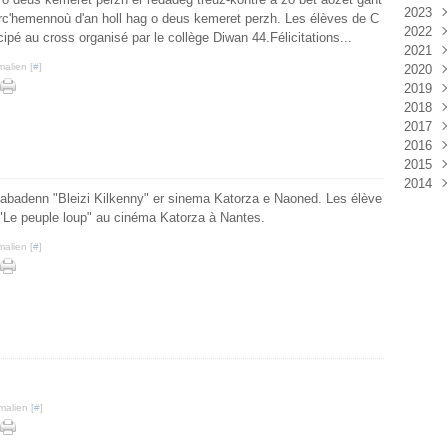
2023
rc'hemennoù d'an holl hag o deus kemeret perzh. Les élèves de C
2022
Sep
ipé au cross organisé par le collège Diwan 44.Félicitations...
2021
Mai
Déc
malien [
#
]
2020
Avri
Nov
Déc
2019
Mar
Oct
Oct
Déc
2018
Févr
Sep
Sep
Nov
Déc
2017
Janv
Juil
Juil
Oct
Nov
Déc
2016
Juin
Juin
Sep
Oct
Nov
Déc
2015
Mai
Mai
Aoû
Sep
Oct
Nov
Déc
2014
Avri
Avri
Juin
Juil
Sep
Sep
Nov
Déc
n abadenn "Bleizi Kilkenny" er sinema Katorza e Naoned. Les élève
Mar
Mar
Avri
Juin
Aoû
Mai
Oct
Nov
Déc
é "Le peuple loup" au cinéma Katorza à Nantes.
Févr
Févr
Mar
Avri
Juil
Avri
Sep
Oct
Nov
Janv
Janv
Févr
Mar
Juin
Mar
Aoû
Sep
Oct
malien [
#
]
Janv
Févr
Mai
Juil
Juil
Sep
Janv
Avri
Juin
Juin
Mar
Mai
Mai
Févr
Mar
Mar
Janv
Févr
Févr
Janv
malien [
#
]