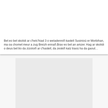
Bet eo bet skolidi ar c'helc'hiad 3 o weladenniñ kastell Susinioù er Morbihan,
ma oa chomet meur a zug Breizh ennañ.Brav eo bet an amzer. Hag ar skolidi
o deus bet tro da zizoloiñ ar c'hastell, da zeskiñ kalz traoù ha da gaout
plijadur ! Les élèves de...