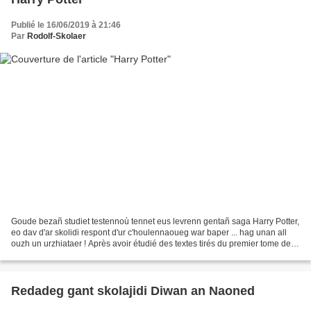
Publié le 16/06/2019 à 21:46
Par
Rodolf-Skolaer
Goude bezañ studiet testennoù tennet eus levrenn gentañ saga Harry Potter,
eo dav d'ar skolidi respont d'ur c'houlennaoueg war baper ... hag unan all
ouzh un urzhiataer ! Après avoir étudié des textes tirés du premier tome de la
saga Harry Potter, les...
Redadeg gant skolajidi Diwan an Naoned