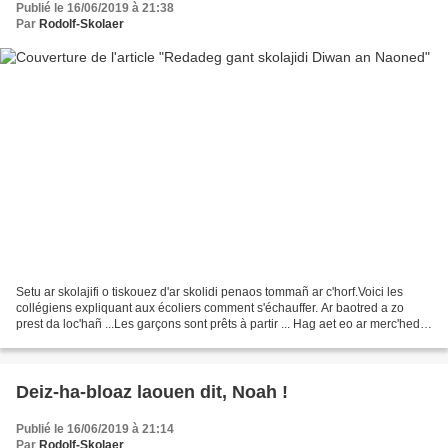
Publié le 16/06/2019 à 21:38
Par
Rodolf-Skolaer
Setu ar skolajifi o tiskouez d'ar skolidi penaos tommañ ar c'horf.Voici les
collégiens expliquant aux écoliers comment s'échauffer. Ar baotred a zo
prest da loc'hañ ...Les garçons sont prêts à partir ... Hag aet eo ar merc'hed
kuit !Et les filles sont...
Deiz-ha-bloaz laouen dit, Noah !
Publié le 16/06/2019 à 21:14
Par
Rodolf-Skolaer