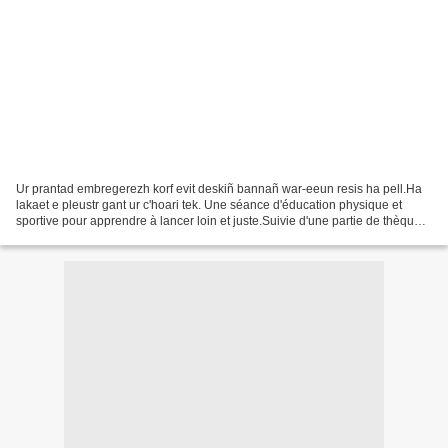
Ur prantad embregerezh korf evit deskiñ bannañ war-eeun resis ha pell.Ha
lakaet e pleustr gant ur c'hoari tek. Une séance d'éducation physique et
sportive pour apprendre à lancer loin et juste.Suivie d'une partie de thèque
pour mettre cela en applica...