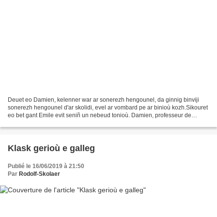
Deuet eo Damien, kelenner war ar sonerezh hengounel, da ginnig binviji
sonerezh hengounel d'ar skolidi, evel ar vombard pe ar binioù kozh.Sikouret
eo bet gant Emile evit seniñ un nebeud tonioù. Damien, professeur de
musique traditionnel, est venu présenter...
Klask gerioù e galleg
Publié le 16/06/2019 à 21:50
Par
Rodolf-Skolaer