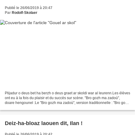
Publié le 26/06/2019 à 20:47
Par
Rodolf-Skolaer
Plijadur o deus bet ha berzh o deus graet ar skoldi war al leurenn.Les élèves
ont eu à la fois du plaisir et du succès sur scène. "Bro gozh ma zadoù",
doare hengounel :Le "Bro gozh ma zadoù", version traditionnelle : "Bro gozh
ma zadoù", doare Hellfest...
Deiz-ha-bloaz laouen dit, Ilan !
Publié le 26/06/2019 à 20:42