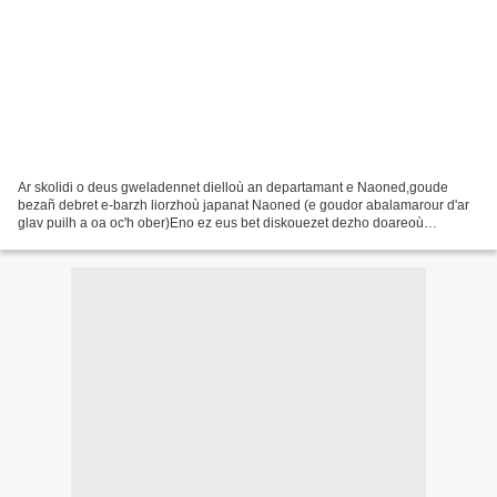
Ar skolidi o deus gweladennet dielloù an departamant e Naoned,goude
bezañ debret e-barzh liorzhoù japanat Naoned (e goudor abalamarour d'ar
glav puilh a oa oc'h ober)Eno ez eus bet diskouezet dezho doareoù
disheñvel da skrivañ a-hed istor mab-den, ha...