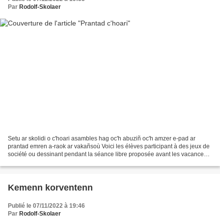
Par
Rodolf-Skolaer
Setu ar skolidi o c'hoari asambles hag oc'h abuziñ oc'h amzer e-pad ar
prantad emren a-raok ar vakañsoù Voici les élèves participant à des jeux de
société ou dessinant pendant la séance libre proposée avant les vacances
de la Toussaint.
Kemenn korventenn
Publié le 07/11/2022 à 19:46
Par
Rodolf-Skolaer