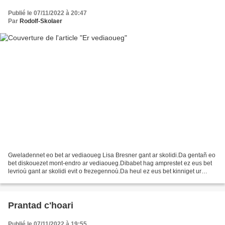
Publié le 07/11/2022 à 20:47
Par
Rodolf-Skolaer
Gweladennet eo bet ar vediaoueg Lisa Bresner gant ar skolidi.Da gentañ eo
bet diskouezet mont-endro ar vediaoueg.Dibabet hag amprestet ez eus bet
levrioù gant ar skolidi evit o frezegennoù.Da heul ez eus bet kinniget ur
c'hoari gant tabletezennoù diwar-benn...
Prantad c'hoari
Publié le 07/11/2022 à 19:55