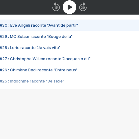
#30 : Eve Angeli raconte "Avant de partir"
#29 : MC Solaar raconte "Bouge de là"
28 : Lorie raconte "Je vais vite"
#27 : Christophe Willem raconte "Jacques a dit"
#26 : Chimène Badi raconte "Entre nous"
#25 : Indochine raconte "3e sexe"
#24 : Zaho raconte "C'est chelou"
#23 : Patrick Bruel raconte "Au café des délices"
#22 : Kyo raconte "Le chemin"
#21 : Nolwenn Leroy raconte "Cassé"
#20 : Patrick Hernandez raconte "Born to be alive"