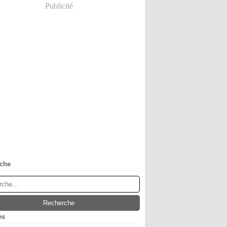
Publicité
che
es