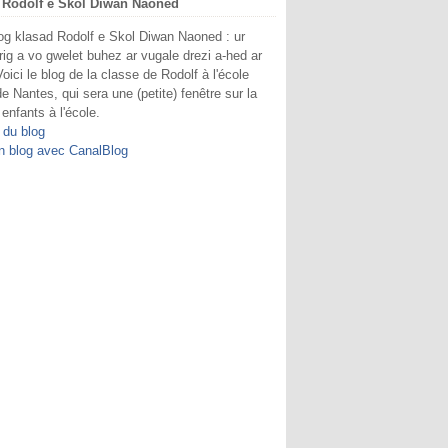
 Rodolf e Skol Diwan Naoned
og klasad Rodolf e Skol Diwan Naoned : ur
rig a vo gwelet buhez ar vugale drezi a-hed ar
Voici le blog de la classe de Rodolf à l'école
e Nantes, qui sera une (petite) fenêtre sur la
 enfants à l'école.
 du blog
n blog avec CanalBlog