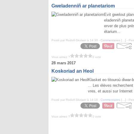
Gweladenniñ ar planetariom
Evit gwelout pla
eladenniñ planet
erver de plus prè
étarium...
Posté par Rodolf-Skolaer à 14:30 -
Commentaires [
…
]
- Per
Vous aimez ?
0 vote
28 mars 2017
Koskoriad an Heol
Klasket eo titouroù diwar-
... Les élèves recherchent
vres, et aussi sur Internet 
Posté par Rodolf-Skolaer à 14:18 -
Commentaires [
…
]
- Per
Vous aimez ?
0 vote