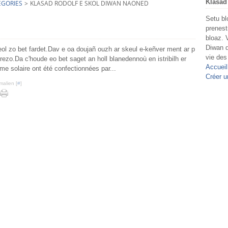
Klasad
EGORIES
>
KLASAD RODOLF E SKOL DIWAN NAONED
Setu bl
prenest
bloaz. 
Diwan d
l zo bet fardet.Dav e oa doujañ ouzh ar skeul e-keñver ment ar p
vie des
ezo.Da c'houde eo bet saget an holl blanedennoù en istribilh er
Accueil
me solaire ont été confectionnées par...
Créer u
malien [
#
]