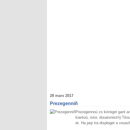
28 mars 2017
Prezegenniñ
Prezegennoù zo kinniget gant ar
kiantoù, istor, douaroniezh).Titou
et. Ha pep tra displeget a vouezh