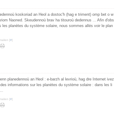
nedennoù koskoriad an Heol a dostoc'h (hag e triment) omp bet o w
ariom Naoned. Skeudennoù brav ha titouroù dedennus ... Afin d'obs
s les planètes du système solaire, nous sommes allés voir le plan
malien [
#
]
benn planedennoù an Heol : e-barzh al levrioù, hag dre Internet ivez
 des informations sur les planètes du système solaire : dans les li
...
malien [
#
]