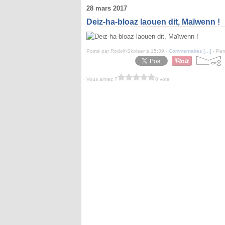
28 mars 2017
Deiz-ha-bloaz laouen dit, Maïwenn !
Posté par Rodolf-Skolaer à 15:39 -
Commentaires [
…
]
- Per
Vous aimez ?
0 vote