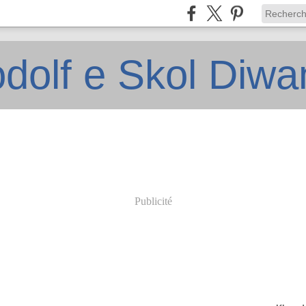
dolf e Skol Diw
Publicité