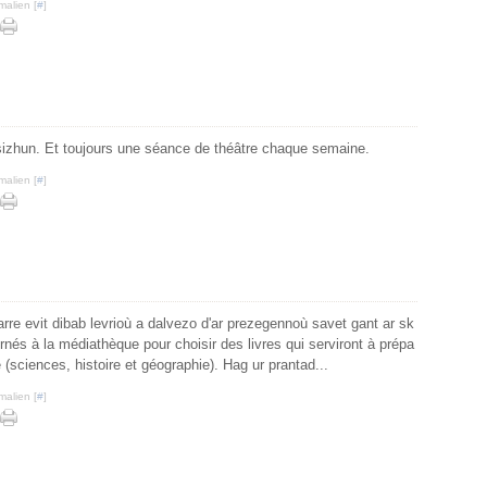
malien [
#
]
 sizhun. Et toujours une séance de théâtre chaque semaine.
malien [
#
]
re evit dibab levrioù a dalvezo d'ar prezegennoù savet gant ar sk
nés à la médiathèque pour choisir des livres qui serviront à prépa
 (sciences, histoire et géographie). Hag ur prantad...
malien [
#
]