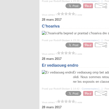
Posté par Rodolf-Skolaer à 15:30 -
Commentaires [
…
]
- Per
Vous aimez ?
0 vote
28 mars 2017
C'hoariva
Ha bepred ur prantad c'hoariva dre
Posté par Rodolf-Skolaer à 15:19 -
Commentaires [
…
]
- Per
Vous aimez ?
0 vote
28 mars 2017
Er vediaoueg endro
Er vediaoueg omp bet adar
olidi. Nous sommes retour
rer les exposés en classe
Posté par Rodolf-Skolaer à 14:42 -
Commentaires [
…
]
- Per
Vous aimez ?
0 vote
28 mars 2017