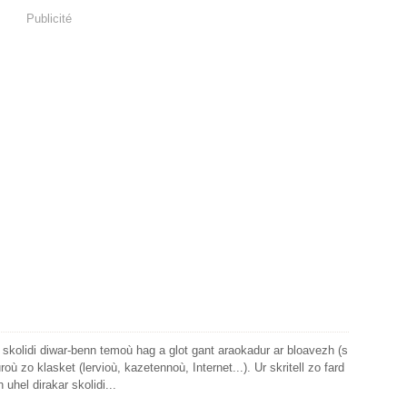
Publicité
 skolidi diwar-benn temoù hag a glot gant araokadur ar bloavezh (s
roù zo klasket (lervioù, kazetennoù, Internet...). Ur skritell zo fard
 uhel dirakar skolidi...