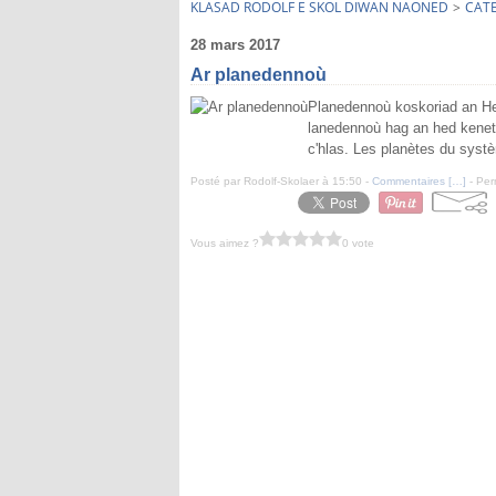
KLASAD RODOLF E SKOL DIWAN NAONED
>
CAT
28 mars 2017
Ar planedennoù
Planedennoù koskoriad an Heo
lanedennoù hag an hed kenetr
c'hlas. Les planètes du systè
Posté par Rodolf-Skolaer à 15:50 -
Commentaires [
…
]
- Per
Vous aimez ?
0 vote