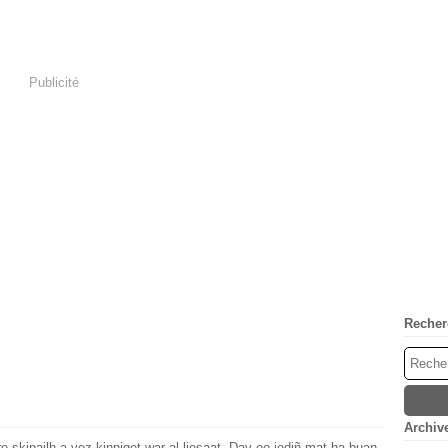
Publicité
Recher
Archiv
e skipailh a vez kinniget war al liesaat. Dav eo jediñ mat ha buan