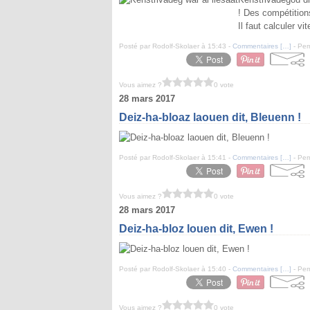
! Des compétition
Il faut calculer vit
Posté par Rodolf-Skolaer à 15:43 -
Commentaires [
…
]
- Per
Vous aimez ?
0 vote
28 mars 2017
Deiz-ha-bloaz laouen dit, Bleuenn !
Posté par Rodolf-Skolaer à 15:41 -
Commentaires [
…
]
- Per
Vous aimez ?
0 vote
28 mars 2017
Deiz-ha-bloz louen dit, Ewen !
Posté par Rodolf-Skolaer à 15:40 -
Commentaires [
…
]
- Per
Vous aimez ?
0 vote