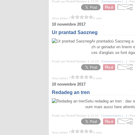
Posté par Rodolf-Skolaer à 13:30 -
Commentaires [
…
]
- Per
Vous aimez ?
0 vote
10 novembre 2017
Ur prantad Saozneg
Ar prantadoù Saozneg a zo
zh ur geriadur en linenn 
ces d'anglais se font éga
Posté par Rodolf-Skolaer à 13:18 -
Commentaires [
…
]
- Per
Vous aimez ?
0 vote
10 novembre 2017
Redadeg an tren
Setu redadeg an tren : dav e r
ourir mais aussi faire attent
Posté par Rodolf-Skolaer à 13:10 -
Commentaires [
…
]
- Per
Vous aimez ?
0 vote