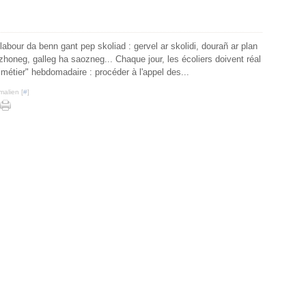
bour da benn gant pep skoliad : gervel ar skolidi, dourañ ar plan
ezhoneg, galleg ha saozneg... Chaque jour, les écoliers doivent réal
ur "métier" hebdomadaire : procéder à l'appel des...
malien [
#
]