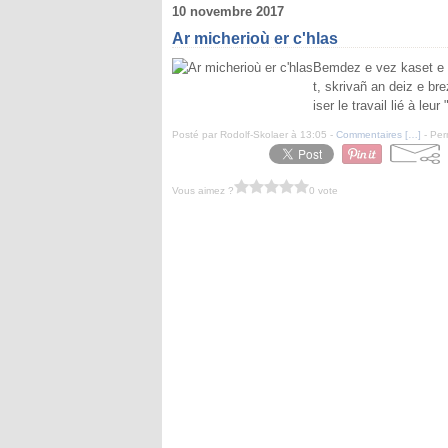
10 novembre 2017
Ar micherioù er c'hlas
Bemdez e vez kaset e la
t, skrivañ an deiz e br
iser le travail lié à le
Posté par Rodolf-Skolaer à 13:05 -
Commentaires [
…
]
- Per
Vous aimez ?
0 vote