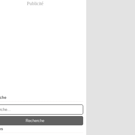
Publicité
che
es