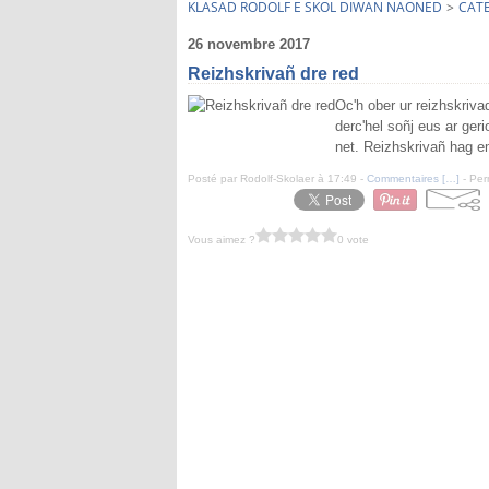
KLASAD RODOLF E SKOL DIWAN NAONED
>
CAT
26 novembre 2017
Reizhskrivañ dre red
Oc'h ober ur reizhskriva
derc'hel soñj eus ar geri
net. Reizhskrivañ hag em
Posté par Rodolf-Skolaer à 17:49 -
Commentaires [
…
]
- Per
Vous aimez ?
0 vote