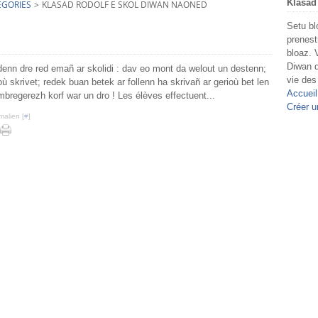
Klasad
EGORIES
>
KLASAD RODOLF E SKOL DIWAN NAONED
Setu bl
prenest
bloaz. 
Diwan d
denn dre red emañ ar skolidi : dav eo mont da welout un destenn;
vie des
où skrivet; redek buan betek ar follenn ha skrivañ ar gerioù bet len
Accueil
bregerezh korf war un dro ! Les élèves effectuent...
Créer u
malien [
#
]