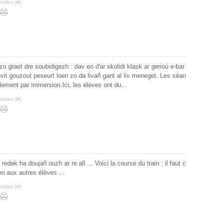
malien [
#
]
 graet dre soubidigezh : dav eo d'ar skolidi klask ar gerioù e-bar
evit gouzout peseurt loen zo da livañ gant al liv meneget. Les séan
lement par immersion.Ici, les élèves ont du...
malien [
#
]
edek ha doujañ ouzh ar re all ... Voici la course du train : il faut c
ion aux autres élèves ...
malien [
#
]