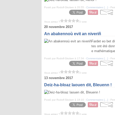
Posté par Rodolf-Skolaer à 20:55 -
Commentaires [
…
]
- Per
Vous aimez ?
0 vote
20 novembre 2017
An abakennoù evit an niveriñ
Fardet eo bet d
tes ont été donn
e mathématiques
Posté par Rodolf-Skolaer à 17:34 -
Commentaires [
…
]
- Per
Vous aimez ?
0 vote
13 novembre 2017
Deiz-ha-bloaz laouen dit, Bleuenn !
Posté par Rodolf-Skolaer à 18:10 -
Commentaires [
…
]
- Per
Vous aimez ?
0 vote