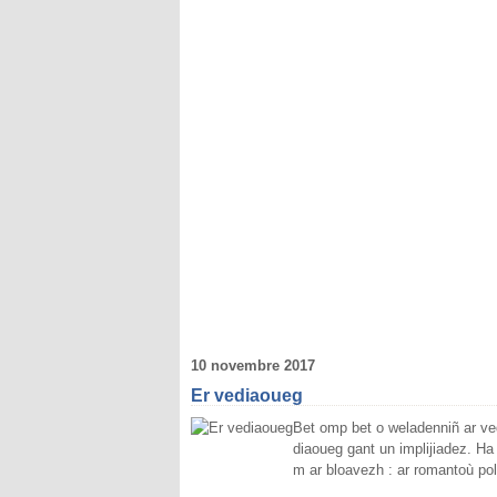
10 novembre 2017
Er vediaoueg
Bet omp bet o weladenniñ ar ve
diaoueg gant un implijiadez. Ha 
m ar bloavezh : ar romantoù pol