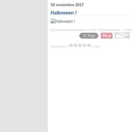
10 novembre 2017
Halloween !
Posté par Rodolf-Skolaer à 18:00 -
Commentaires [
…
]
- Per
Vous aimez ?
0 vote