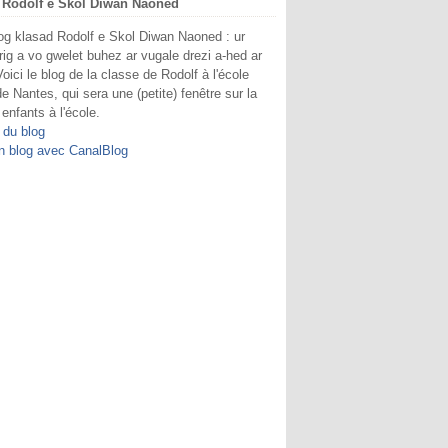
 Rodolf e Skol Diwan Naoned
og klasad Rodolf e Skol Diwan Naoned : ur
rig a vo gwelet buhez ar vugale drezi a-hed ar
Voici le blog de la classe de Rodolf à l'école
e Nantes, qui sera une (petite) fenêtre sur la
 enfants à l'école.
 du blog
n blog avec CanalBlog