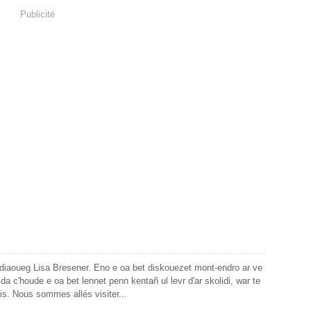
Publicité
diaoueg Lisa Bresener. Eno e oa bet diskouezet mont-endro ar ve
da c'houde e oa bet lennet penn kentañ ul levr d'ar skolidi, war te
is. Nous sommes allés visiter...