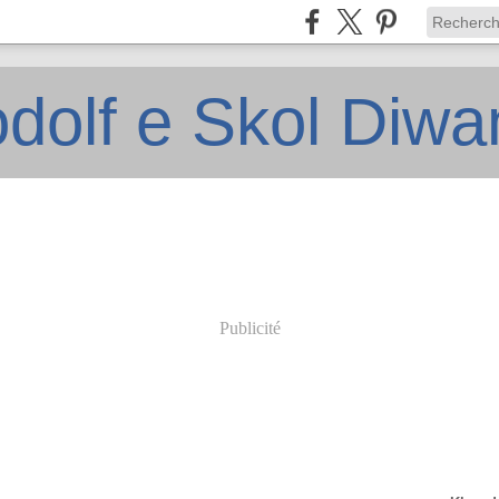
dolf e Skol Diw
Publicité