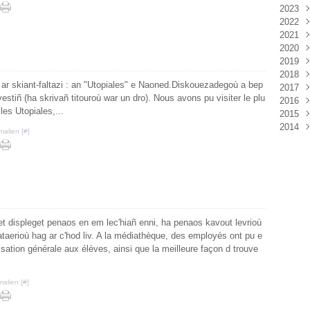
2023
2022
Sep
2021
Mai
Déc
2020
Avri
Nov
Déc
2019
Mar
Oct
Oct
Déc
2018
Févr
Sep
Sep
Nov
Déc
 ar skiant-faltazi : an "Utopiales" e Naoned.Diskouezadegoù a bep
2017
Janv
Juil
Juil
Oct
Nov
Déc
vestiñ (ha skrivañ titouroù war un dro). Nous avons pu visiter le plu
2016
Juin
Juin
Sep
Oct
Nov
Déc
les Utopiales,...
2015
Mai
Mai
Aoû
Sep
Oct
Nov
Déc
2014
Avri
Avri
Juin
Juil
Sep
Sep
Nov
Déc
malien [
#
]
Mar
Mar
Avri
Juin
Aoû
Mai
Oct
Nov
Déc
Févr
Févr
Mar
Avri
Juil
Avri
Sep
Oct
Nov
Janv
Janv
Févr
Mar
Juin
Mar
Aoû
Sep
Oct
Janv
Févr
Mai
Juil
Juil
Sep
Janv
Avri
Juin
Juin
Mar
Mai
Mai
Févr
Mar
Mar
t displeget penaos en em lec'hiañ enni, ha penaos kavout levrioù
Janv
Févr
Févr
ataerioù hag ar c'hod liv. A la médiathèque, des employés ont pu e
Janv
isation générale aux élèves, ainsi que la meilleure façon d trouve
malien [
#
]