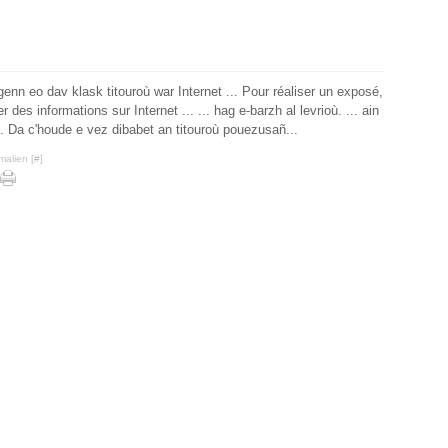
egenn eo dav klask titouroù war Internet ... Pour réaliser un exposé,
r des informations sur Internet ... ... hag e-barzh al levrioù. ... ain
s. Da c'houde e vez dibabet an titouroù pouezusañ...
malien [
#
]