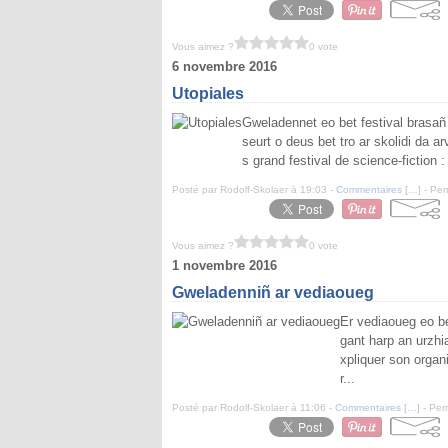
Vous aimez ?
0 vote
6 novembre 2016
Utopiales
Gweladennet eo bet festival brasañ
seurt o deus bet tro ar skolidi da ar
s grand festival de science-fiction : 
Posté par Rodolf-Skolaer à 19:03 -
Commentaires [
…
]
- Per
Vous aimez ?
0 vote
1 novembre 2016
Gweladenniñ ar vediaoueg
Er vediaoueg eo be
gant harp an urzhi
xpliquer son organ
r...
Posté par Rodolf-Skolaer à 11:06 -
Commentaires [
…
]
- Per