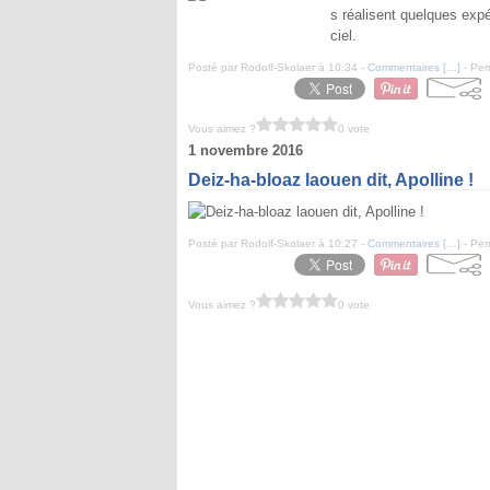
s réalisent quelques expé
ciel.
Posté par Rodolf-Skolaer à 10:34 -
Commentaires [
…
]
- Per
Vous aimez ?
0 vote
1 novembre 2016
Deiz-ha-bloaz laouen dit, Apolline !
Posté par Rodolf-Skolaer à 10:27 -
Commentaires [
…
]
- Per
Vous aimez ?
0 vote