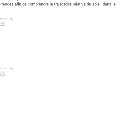
riences afin de comprendre la trajectoire relative du soleil dans le
malien [
#
]
malien [
#
]