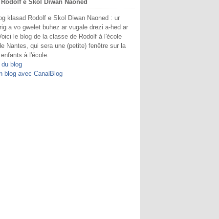
 Rodolf e Skol Diwan Naoned
og klasad Rodolf e Skol Diwan Naoned : ur
rig a vo gwelet buhez ar vugale drezi a-hed ar
Voici le blog de la classe de Rodolf à l'école
e Nantes, qui sera une (petite) fenêtre sur la
 enfants à l'école.
 du blog
n blog avec CanalBlog