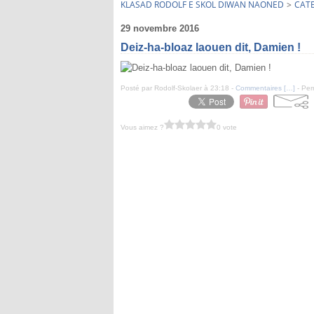
KLASAD RODOLF E SKOL DIWAN NAONED
>
CAT
29 novembre 2016
Deiz-ha-bloaz laouen dit, Damien !
Posté par Rodolf-Skolaer à 23:18 -
Commentaires [
…
]
- Per
Vous aimez ?
0 vote