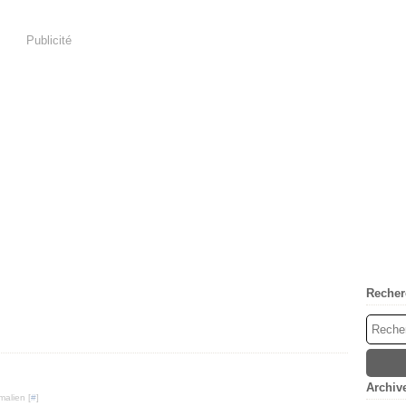
Publicité
Recher
Archiv
malien [
#
]