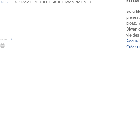
Klasad
EGORIES
>
KLASAD RODOLF E SKOL DIWAN NAONED
Setu bl
prenest
bloaz. 
Diwan d
vie des
malien [
#
]
Accueil
Créer u