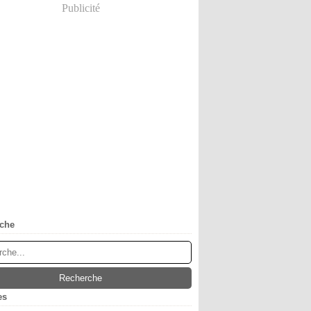
Publicité
che
es