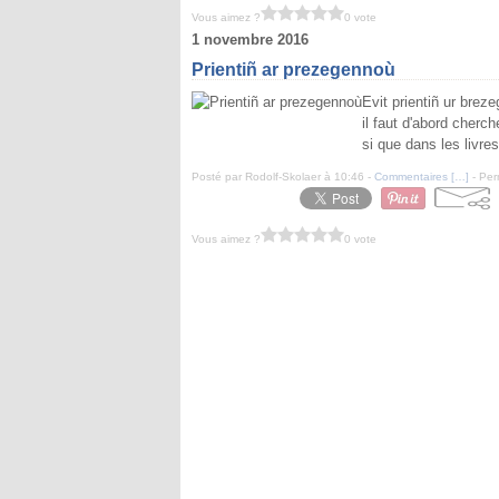
Vous aimez ?
0 vote
1 novembre 2016
Prientiñ ar prezegennoù
Evit prientiñ ur brez
il faut d'abord cherche
si que dans les livre
Posté par Rodolf-Skolaer à 10:46 -
Commentaires [
…
]
- Per
Vous aimez ?
0 vote