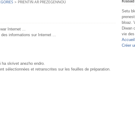
Klasad
EGORIES
>
PRIENTIÑ AR PREZEGENNOÙ
Setu bl
prenest
bloaz. 
Diwan d
war Internet ...
vie des
 des informations sur Internet ...
Accueil
Créer u
 ha skrivet anezho endro.
nt sélectionnées et retranscrites sur les feuilles de préparation.