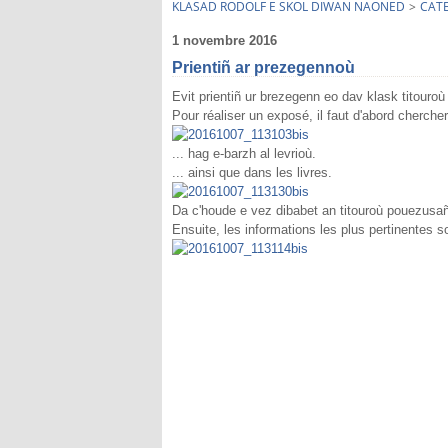
KLASAD RODOLF E SKOL DIWAN NAONED
>
CAT
1 novembre 2016
Prientiñ ar prezegennoù
Evit prientiñ ur brezegenn eo dav klask titouroù 
Pour réaliser un exposé, il faut d'abord chercher
... hag e-barzh al levrioù.
... ainsi que dans les livres.
Da c'houde e vez dibabet an titouroù pouezusañ
Ensuite, les informations les plus pertinentes so