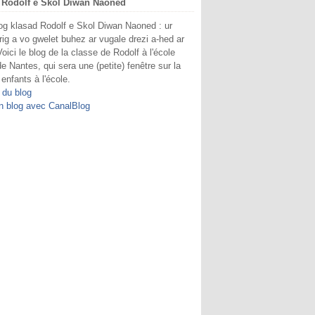
 Rodolf e Skol Diwan Naoned
og klasad Rodolf e Skol Diwan Naoned : ur
rig a vo gwelet buhez ar vugale drezi a-hed ar
Voici le blog de la classe de Rodolf à l'école
e Nantes, qui sera une (petite) fenêtre sur la
 enfants à l'école.
 du blog
n blog avec CanalBlog