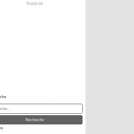
Publicité
che
es