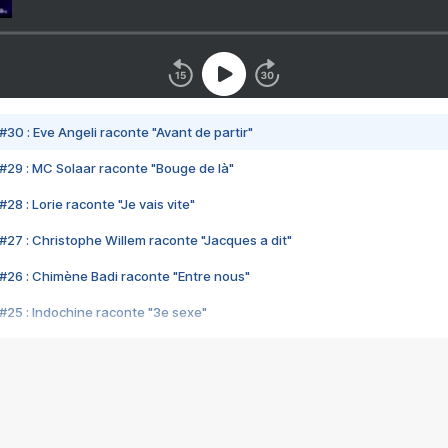
#30 : Eve Angeli raconte "Avant de partir"
#29 : MC Solaar raconte "Bouge de là"
28 : Lorie raconte "Je vais vite"
#27 : Christophe Willem raconte "Jacques a dit"
#26 : Chimène Badi raconte "Entre nous"
#25 : Indochine raconte "3e sexe"
#24 : Zaho raconte "C'est chelou"
#23 : Patrick Bruel raconte "Au café des délices"
#22 : Kyo raconte "Le chemin"