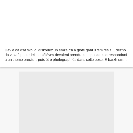
Dav e oa d'ar skolidi diskouez un emzalc'h a glote gant u tem resis.... dezho
da vezañ poltredet. Les élèves devaient prendre une posture correspondant
à un thème précis ... puis être photographiés dans cette pose. E-barzh emañ
ar vell ! / Le but vient...