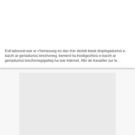
Evit labourat war ar c'heriaoueg eo dav d'ar skolidi klask displegadurioù e-
barzh ar geriadurioù brezhoneg, kement ha troidigezhioù e-barzh ar
geriadurioù brezhoneg/galleg ha war Internet. Afin de travailler sur le
vocabulaire d'un extrait d'oeuvre littéraire,...