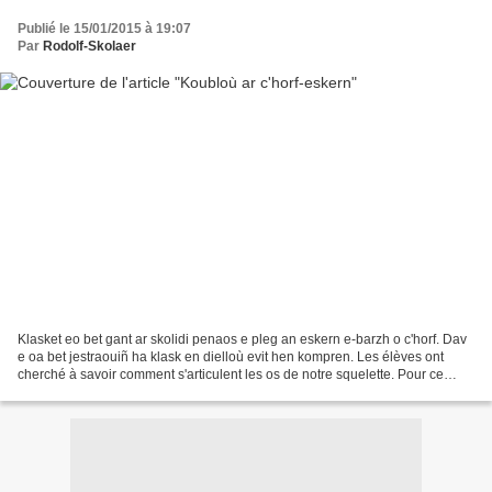
Publié le 15/01/2015 à 19:07
Par
Rodolf-Skolaer
Klasket eo bet gant ar skolidi penaos e pleg an eskern e-barzh o c'horf. Dav
e oa bet jestraouiñ ha klask en dielloù evit hen kompren. Les élèves ont
cherché à savoir comment s'articulent les os de notre squelette. Pour ce
faire, ils ont du utiliser leur...