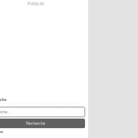
Publicité
che
es