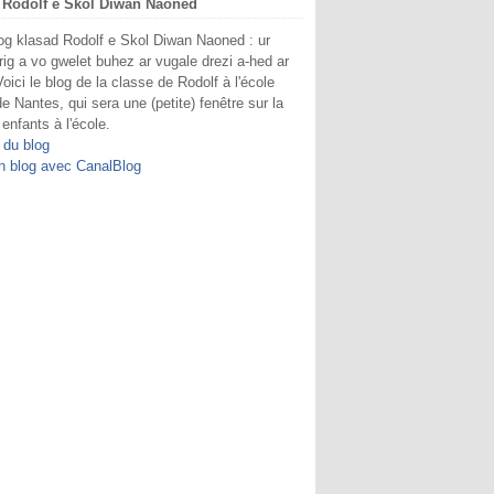
 Rodolf e Skol Diwan Naoned
og klasad Rodolf e Skol Diwan Naoned : ur
rig a vo gwelet buhez ar vugale drezi a-hed ar
Voici le blog de la classe de Rodolf à l'école
e Nantes, qui sera une (petite) fenêtre sur la
 enfants à l'école.
 du blog
n blog avec CanalBlog