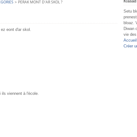
Klasad
EGORIES
>
PERAK MONT D'AR SKOL ?
Setu bl
prenest
bloaz. 
Diwan d
ez eont d'ar skol.
vie des
Accueil
Créer u
ls viennent à l'école.