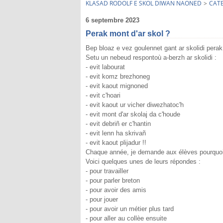
KLASAD RODOLF E SKOL DIWAN NAONED
>
CAT
6 septembre 2023
Perak mont d'ar skol ?
Bep bloaz e vez goulennet gant ar skolidi perak 
Setu un nebeud respontoù a-berzh ar skolidi :
- evit labourat
- evit komz brezhoneg
- evit kaout mignoned
- evit c'hoari
- evit kaout ur vicher diwezhatoc'h
- evit mont d'ar skolaj da c'houde
- evit debriñ er c'hantin
- evit lenn ha skrivañ
- evit kaout plijadur !!
Chaque année, je demande aux élèves pourquoi i
Voici quelques unes de leurs répondes :
- pour travailler
- pour parler breton
- pour avoir des amis
- pour jouer
- pour avoir un métier plus tard
- pour aller au collèe ensuite