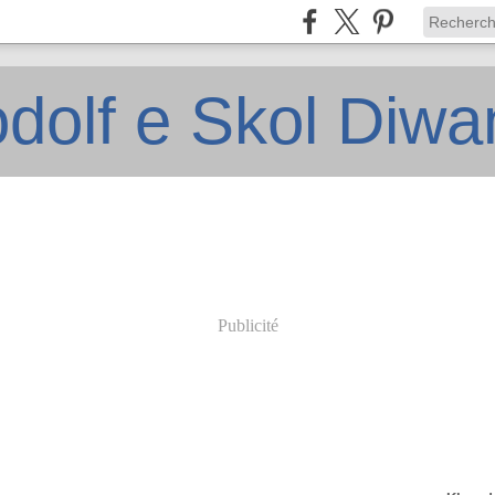
dolf e Skol Diw
Publicité