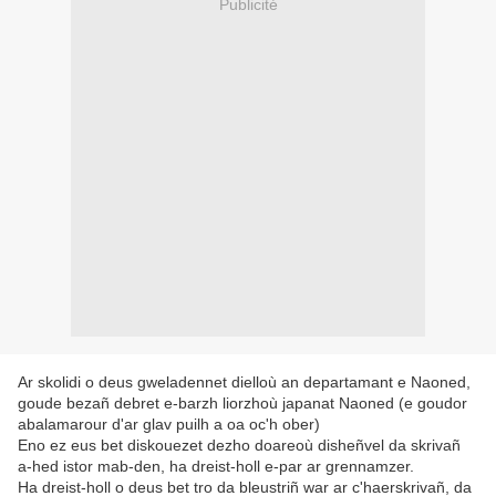
Publicité
Ar skolidi o deus gweladennet dielloù an departamant e Naoned,
goude bezañ debret e-barzh liorzhoù japanat Naoned (e goudor
abalamarour d'ar glav puilh a oa oc'h ober)
Eno ez eus bet diskouezet dezho doareoù disheñvel da skrivañ
a-hed istor mab-den, ha dreist-holl e-par ar grennamzer.
Ha dreist-holl o deus bet tro da bleustriñ war ar c'haerskrivañ, da