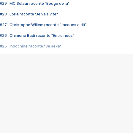
#29 : MC Solaar raconte "Bouge de là"
28 : Lorie raconte "Je vais vite"
#27 : Christophe Willem raconte "Jacques a dit"
#26 : Chimène Badi raconte "Entre nous"
#25 : Indochine raconte "3e sexe"
#24 : Zaho raconte "C'est chelou"
#23 : Patrick Bruel raconte "Au café des délices"
#22 : Kyo raconte "Le chemin"
#21 : Nolwenn Leroy raconte "Cassé"
#20 : Patrick Hernandez raconte "Born to be alive"
#19 : Lorie raconte "Près de moi"
#18 : Michael Jones raconte "A nos actes manqués" (avec Jean-Jacque
#17 : Khaled raconte "Aïcha"