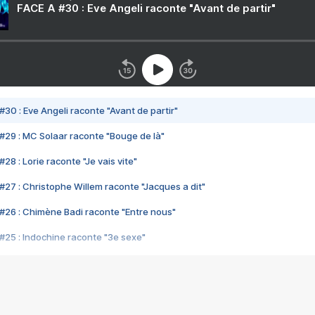
FACE A #30 : Eve Angeli raconte "Avant de partir"
#30 : Eve Angeli raconte "Avant de partir"
#29 : MC Solaar raconte "Bouge de là"
28 : Lorie raconte "Je vais vite"
#27 : Christophe Willem raconte "Jacques a dit"
#26 : Chimène Badi raconte "Entre nous"
#25 : Indochine raconte "3e sexe"
#24 : Zaho raconte "C'est chelou"
#23 : Patrick Bruel raconte "Au café des délices"
#22 : Kyo raconte "Le chemin"