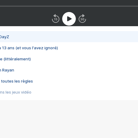
 DayZ
 a 13 ans (et vous l'avez ignoré)
e (littéralement)
im Rayan
 toutes les règles
s les jeux vidéo
us choquant de Rockstar ? - Le scandale BULLY
e plus moche de Steam
du RÊVE tourne au CAUCHEMAR
pendant 8 heures