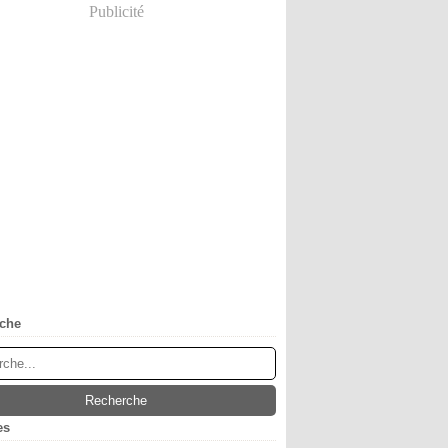
Publicité
che
es