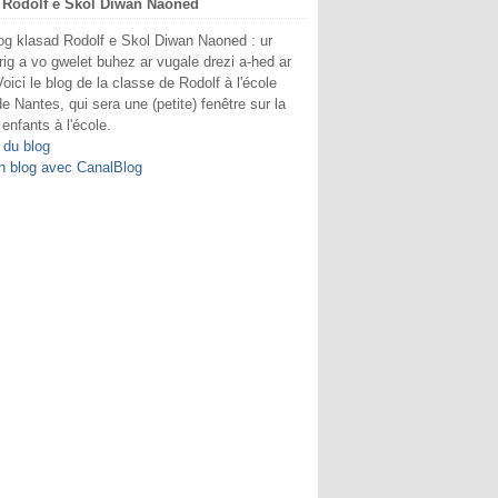
 Rodolf e Skol Diwan Naoned
og klasad Rodolf e Skol Diwan Naoned : ur
rig a vo gwelet buhez ar vugale drezi a-hed ar
Voici le blog de la classe de Rodolf à l'école
e Nantes, qui sera une (petite) fenêtre sur la
 enfants à l'école.
 du blog
n blog avec CanalBlog