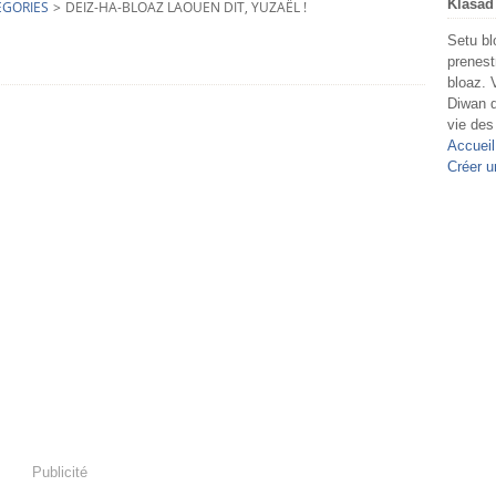
Klasad
EGORIES
>
DEIZ-HA-BLOAZ LAOUEN DIT, YUZAËL !
Setu bl
prenest
bloaz. 
Diwan d
vie des
Accueil
Créer u
Publicité