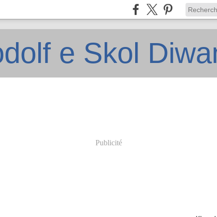
dolf e Skol Diw
Publicité