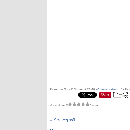
Posté par Rodolf-Skolaer à 20:46 -
Commentaires [
…
]
- Per
Vous aimez ?
0 vote
Stal keginañ