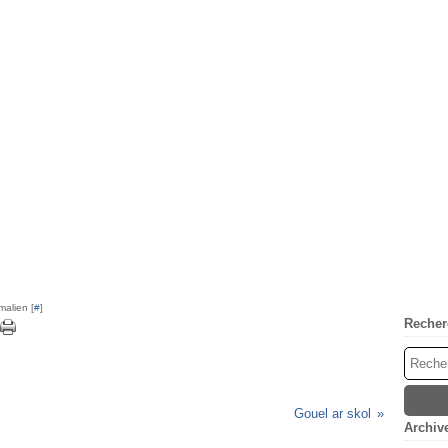
malien [
#
]
Recher
Gouel ar skol
Archiv