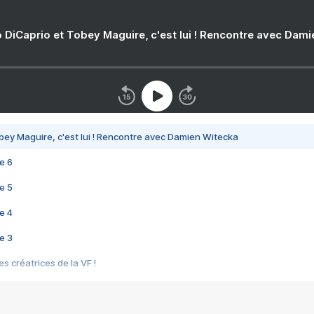
 DiCaprio et Tobey Maguire, c'est lui ! Rencontre avec Dam
bey Maguire, c'est lui ! Rencontre avec Damien Witecka
e 6
e 5
e 4
e 3
s créatrices de la VF !
e 2
e 1