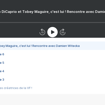
 DiCaprio et Tobey Maguire, c'est lui ! Rencontre avec Dam
bey Maguire, c'est lui ! Rencontre avec Damien Witecka
e 6
e 5
e 4
e 3
s créatrices de la VF !
e 2
e 1