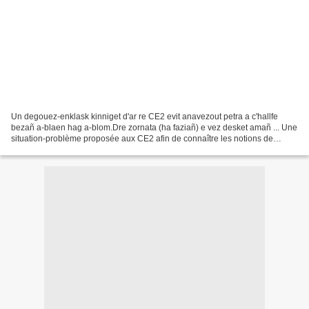
Un degouez-enklask kinniget d'ar re CE2 evit anavezout petra a c'hallfe
bezañ a-blaen hag a-blom.Dre zornata (ha faziañ) e vez desket amañ ... Une
situation-problème proposée aux CE2 afin de connaître les notions de
verticalité et d'horizontalité.C'est...