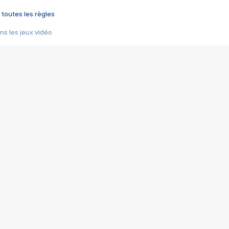
 toutes les règles
s les jeux vidéo
us choquant de Rockstar ? - Le scandale BULLY
e plus moche de Steam
du RÊVE tourne au CAUCHEMAR
pendant 8 heures
it… à tort
umiliés par un jeu vidéo
ire - Final Fantasy 8
ti un empire - Age of Empires
story DOFUS
tard, il crée l'un des pires jeux de tous les temps, MindsEye.